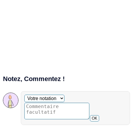
Notez, Commentez !
Commentaire facultatif
Votre notation
OK