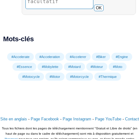
OK
Mots-clés
#Accelerate
#Acceleration
#Accelerer
#Biker
#Engine
#Essence
#Mobylette
#Motard
#Moteur
#Moto
#Motocycle
#Motor
#Motorcycle
#Thermique
Site en anglais
-
Page Facebook
-
Page Instagram
-
Page YouTube
-
Contact
Tous les fichiers dont les pages de téléchargement mentionnent "Gratuit et Libre de droits" (en
haut de page ou dans le cadre de téléchargement) sont mis à disposition gratuitement et
librement
pour tous vos projets, qu'ils soient commerciaux ou non, et dans le monde entier.