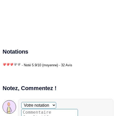
Notations
- Noté
5.9
/
10
(moyenne) - 32 Avis
Notez, Commentez !
Commentaire facultatif
Votre notation