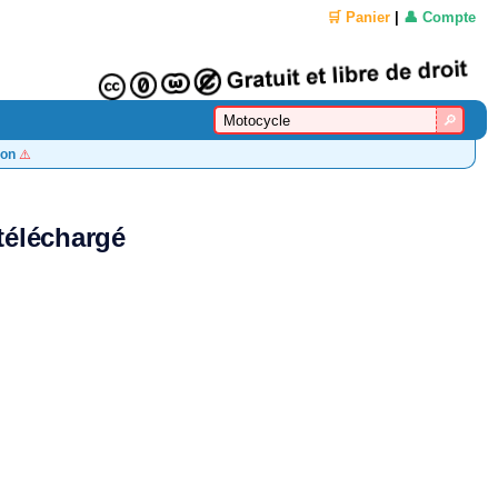
🛒 Panier
|
👤 Compte
on
⚠️
téléchargé