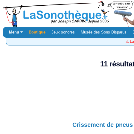
Menu ⏷
Boutique
Jeux sonores
Musée des Sons Disparus
⚠️
La
11 résult
Crissement de pneus