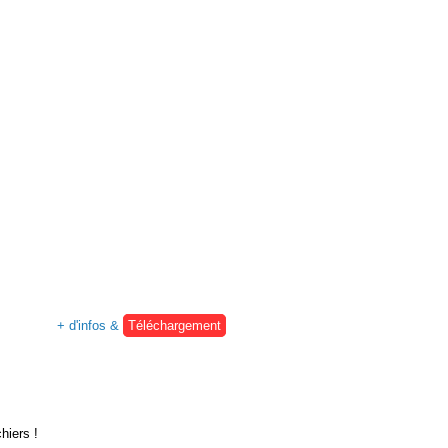
+ d'infos &
Téléchargement
hiers !