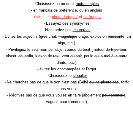
- Choisissez un ou deux
mots simples
,
- en
français
de préférence, ou en anglais
-
évitez les
phote dortograf
et
de frapppe
- Essayez des
synonymes
- N'accordez pas
les verbes
- Evitez les
adjectifs
(
gros
chat,
magnifique
orage, explosion
puissante
, cri
aigu
, etc.)
- Privilégiez le seul
nom de l'objet source
du bruit (moteur
de triporteur
,
oiseau
de jardin
, klaxon
de taxi
, vent
du soir
, poule
qui a mal à la patte
droite
, etc.)
- évitez les onomatopées et l'argot
- Choisissez le
singulier
- Ne cherchez pas ce que le son n'est pas (Bébé
qui ne pleure pas
, forêt
sans vent
)
- N'écrivez pas ce que vous voulez en faire (aboiement
pour sonnerie
,
vagues
pour s'endormir
)