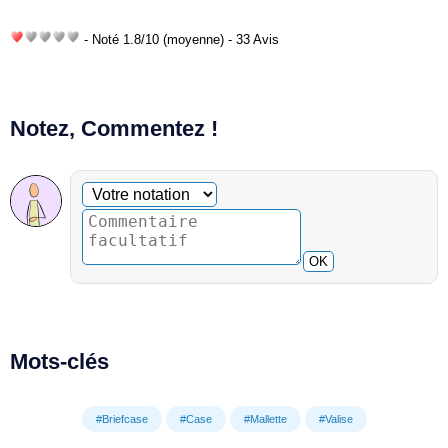
- Noté
1.8
/
10
(moyenne) - 33 Avis
Notez, Commentez !
Commentaire facultatif
Votre notation
OK
Mots-clés
#Briefcase
#Case
#Mallette
#Valise