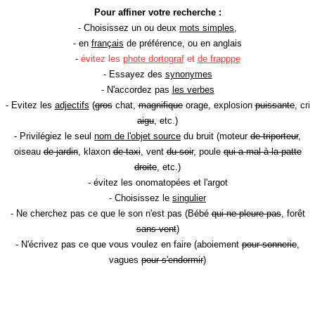
Pour affiner votre recherche :
- Choisissez un ou deux
mots simples
,
- en
français
de préférence, ou en anglais
-
évitez les
phote dortograf
et
de frapppe
- Essayez des
synonymes
- N'accordez pas
les verbes
- Evitez les
adjectifs
(
gros
chat,
magnifique
orage, explosion
puissante
, cri
aigu
, etc.)
- Privilégiez le seul
nom de l'objet source
du bruit (moteur
de triporteur
,
oiseau
de jardin
, klaxon
de taxi
, vent
du soir
, poule
qui a mal à la patte
droite
, etc.)
- évitez les onomatopées et l'argot
- Choisissez le
singulier
- Ne cherchez pas ce que le son n'est pas (Bébé
qui ne pleure pas
, forêt
sans vent
)
- N'écrivez pas ce que vous voulez en faire (aboiement
pour sonnerie
,
vagues
pour s'endormir
)