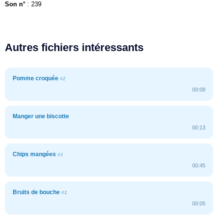
Son n°
: 239
Autres fichiers intéressants
Pomme croquée
#2
00:08
Manger une biscotte
00:13
Chips mangées
#1
00:45
Bruits de bouche
#1
00:05