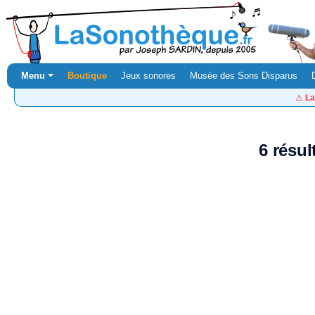
Menu ⏷
Boutique
Jeux sonores
Musée des Sons Disparus
⚠️
La
6 résul