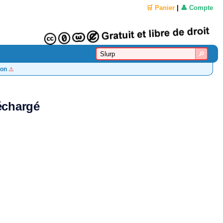
🛒 Panier
|
👤 Compte
on
⚠️
léchargé