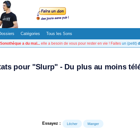
Dossiers
Catégories
Tous les Sons
Sonothèque a du mal...
elle a besoin de vous pour rester en vie ! Faites
un (petit)
d
tats pour "Slurp" - Du plus au moins té
Essayez :
Lécher
Manger