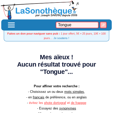
Faites un don pour naviguer sans pub :
1 jour offert, 5€ = 25 jours, 10€ = 100
jours…
Je soutiens !
Mes aïeux !
Aucun résultat trouvé pour
"Tongue"...
Pour affiner votre recherche :
- Choisissez un ou deux
mots simples
,
- en
français
de préférence, ou en anglais
-
évitez les
phote dortograf
et
de frapppe
- Essayez des
synonymes