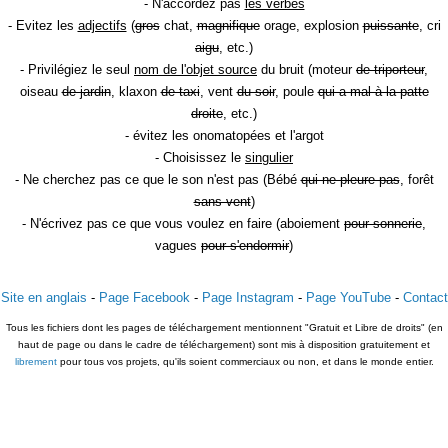
- N'accordez pas
les verbes
- Evitez les
adjectifs
(
gros
chat,
magnifique
orage, explosion
puissante
, cri
aigu
, etc.)
- Privilégiez le seul
nom de l'objet source
du bruit (moteur
de triporteur
,
oiseau
de jardin
, klaxon
de taxi
, vent
du soir
, poule
qui a mal à la patte
droite
, etc.)
- évitez les onomatopées et l'argot
- Choisissez le
singulier
- Ne cherchez pas ce que le son n'est pas (Bébé
qui ne pleure pas
, forêt
sans vent
)
- N'écrivez pas ce que vous voulez en faire (aboiement
pour sonnerie
,
vagues
pour s'endormir
)
Site en anglais
-
Page Facebook
-
Page Instagram
-
Page YouTube
-
Contact
Tous les fichiers dont les pages de téléchargement mentionnent "Gratuit et Libre de droits" (en
haut de page ou dans le cadre de téléchargement) sont mis à disposition gratuitement et
librement
pour tous vos projets, qu'ils soient commerciaux ou non, et dans le monde entier.