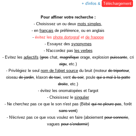
+ d'infos &
Téléchargement
Pour affiner votre recherche :
- Choisissez un ou deux
mots simples
,
- en
français
de préférence, ou en anglais
-
évitez les
phote dortograf
et
de frapppe
- Essayez des
synonymes
- N'accordez pas
les verbes
- Evitez les
adjectifs
(
gros
chat,
magnifique
orage, explosion
puissante
, cri
aigu
, etc.)
- Privilégiez le seul
nom de l'objet source
du bruit (moteur
de triporteur
,
oiseau
de jardin
, klaxon
de taxi
, vent
du soir
, poule
qui a mal à la patte
droite
, etc.)
- évitez les onomatopées et l'argot
- Choisissez le
singulier
- Ne cherchez pas ce que le son n'est pas (Bébé
qui ne pleure pas
, forêt
sans vent
)
- N'écrivez pas ce que vous voulez en faire (aboiement
pour sonnerie
,
vagues
pour s'endormir
)