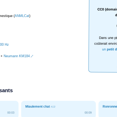
CC0 (domaine
d
estique (
ANMLCat
)
Dans une ph
coûterait envir
000 Hz
un
petit 
+
Neumann KM184
ssants
Miaulement chat
Ronronne
#13
00:03
00:09