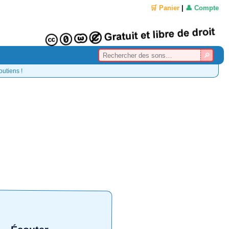
🛒 Panier
|
👤 Compte
outiens !