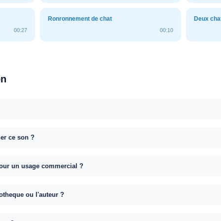
Ronronnement de chat
Deux chat
00:27
00:10
on
uer ce son ?
e pour un usage commercial ?
otheque ou l'auteur ?