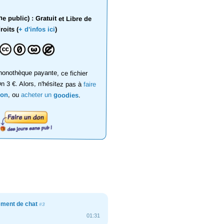
 public) : Gratuit et Libre de
roits (
+ d'infos ici
)
onothèque payante, ce fichier
on 3 €. Alors, n'hésitez pas à
faire
don
, ou
acheter un
goodies
.
ment de chat
#3
01:31