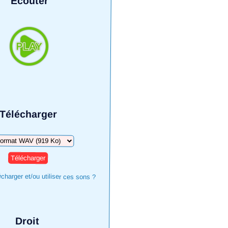
Écouter
Télécharger
harger
harger et/ou utiliser ces sons ?
Droit