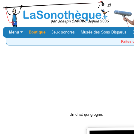
Menu ⏷
Boutique
Jeux sonores
Musée des Sons Disparus
Faites 
Un chat qui grogne.