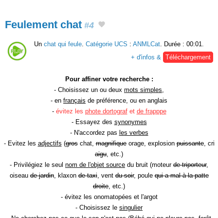
Feulement chat
#4
Un
chat qui feule
.
Catégorie UCS
:
ANMLCat
. Durée : 00:01.
+ d'infos &
Téléchargement
Pour affiner votre recherche :
- Choisissez un ou deux
mots simples
,
- en
français
de préférence, ou en anglais
-
évitez les
phote dortograf
et
de frapppe
- Essayez des
synonymes
- N'accordez pas
les verbes
- Evitez les
adjectifs
(
gros
chat,
magnifique
orage, explosion
puissante
, cri
aigu
, etc.)
- Privilégiez le seul
nom de l'objet source
du bruit (moteur
de triporteur
,
oiseau
de jardin
, klaxon
de taxi
, vent
du soir
, poule
qui a mal à la patte
droite
, etc.)
- évitez les onomatopées et l'argot
- Choisissez le
singulier