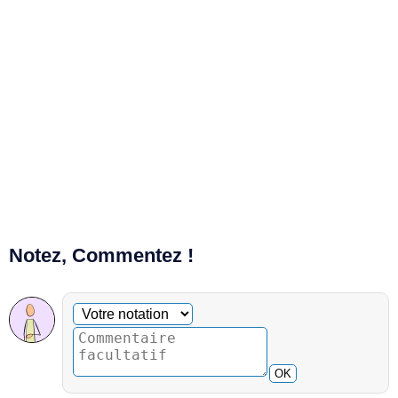
Notez, Commentez !
Commentaire facultatif
Votre notation
OK