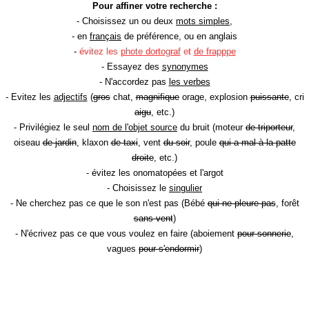
Pour affiner votre recherche :
- Choisissez un ou deux
mots simples
,
- en
français
de préférence, ou en anglais
-
évitez les
phote dortograf
et
de frapppe
- Essayez des
synonymes
- N'accordez pas
les verbes
- Evitez les
adjectifs
(
gros
chat,
magnifique
orage, explosion
puissante
, cri
aigu
, etc.)
- Privilégiez le seul
nom de l'objet source
du bruit (moteur
de triporteur
,
oiseau
de jardin
, klaxon
de taxi
, vent
du soir
, poule
qui a mal à la patte
droite
, etc.)
- évitez les onomatopées et l'argot
- Choisissez le
singulier
- Ne cherchez pas ce que le son n'est pas (Bébé
qui ne pleure pas
, forêt
sans vent
)
- N'écrivez pas ce que vous voulez en faire (aboiement
pour sonnerie
,
vagues
pour s'endormir
)