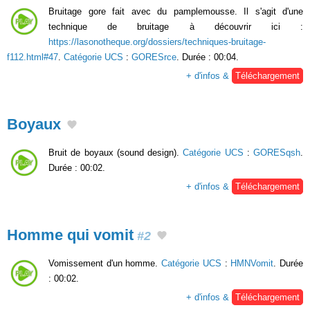
Bruitage gore fait avec du pamplemousse. Il s'agit d'une
technique de bruitage à découvrir ici :
https://lasonotheque.org/dossiers/techniques-bruitage-
f112.html#47
.
Catégorie UCS
:
GORESrce
. Durée : 00:04.
+ d'infos &
Téléchargement
Boyaux
Bruit de boyaux (sound design).
Catégorie UCS
:
GORESqsh
.
Durée : 00:02.
+ d'infos &
Téléchargement
Homme qui vomit
#2
Vomissement d'un homme.
Catégorie UCS
:
HMNVomit
. Durée
: 00:02.
+ d'infos &
Téléchargement