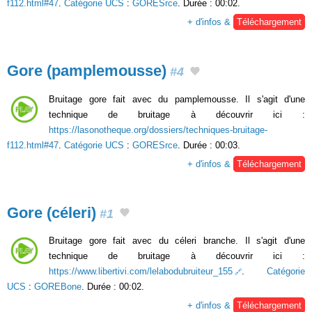
f112.html#47
.
Catégorie UCS
:
GORESrce
. Durée : 00:02.
+ d'infos &
Téléchargement
Gore (pamplemousse)
#4
Bruitage gore fait avec du pamplemousse. Il s'agit d'une
technique de bruitage à découvrir ici :
https://lasonotheque.org/dossiers/techniques-bruitage-
f112.html#47
.
Catégorie UCS
:
GORESrce
. Durée : 00:03.
+ d'infos &
Téléchargement
Gore (céleri)
#1
Bruitage gore fait avec du céleri branche. Il s'agit d'une
technique de bruitage à découvrir ici :
https://www.libertivi.com/lelabodubruiteur_155
.
Catégorie
UCS
:
GOREBone
. Durée : 00:02.
+ d'infos &
Téléchargement