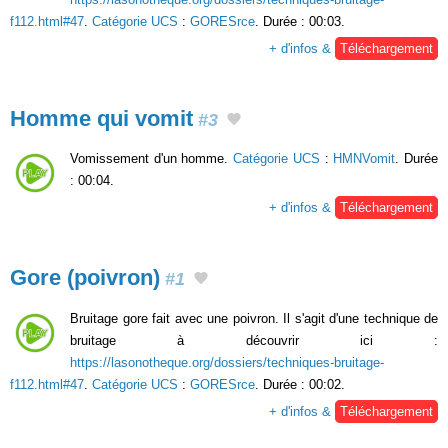
f112.html#47
.
Catégorie UCS
:
GORESrce
. Durée : 00:03.
+ d'infos &
Téléchargement
Homme qui vomit
#3
Vomissement d'un homme.
Catégorie UCS
:
HMNVomit
. Durée
: 00:04.
+ d'infos &
Téléchargement
Gore (poivron)
#1
Bruitage gore fait avec une poivron. Il s'agit d'une technique de
bruitage à découvrir ici :
https://lasonotheque.org/dossiers/techniques-bruitage-
f112.html#47
.
Catégorie UCS
:
GORESrce
. Durée : 00:02.
+ d'infos &
Téléchargement