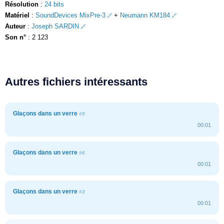
Résolution
:
24 bits
Matériel
:
SoundDevices MixPre-3
+
Neumann KM184
Auteur
:
Joseph SARDIN
Son n°
: 2 123
Autres fichiers intéressants
Glaçons dans un verre
#5
00:01
Glaçons dans un verre
#6
00:01
Glaçons dans un verre
#3
00:01