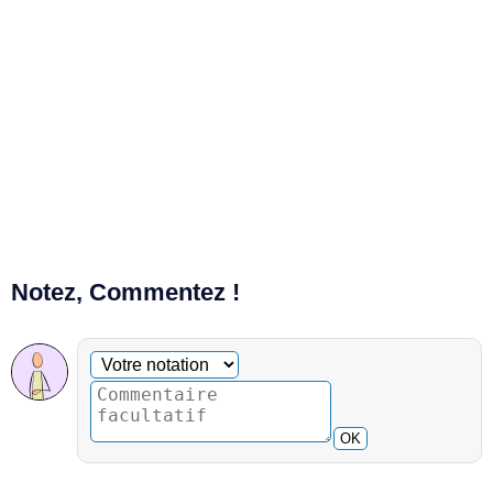
Notez, Commentez !
Commentaire facultatif
Votre notation
OK