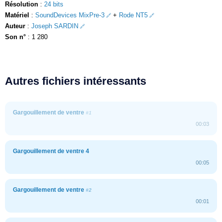
Résolution
:
24 bits
Matériel
:
SoundDevices MixPre-3
+
Rode NT5
Auteur
:
Joseph SARDIN
Son n°
: 1 280
Autres fichiers intéressants
Gargouillement de ventre
#1
00:03
Gargouillement de ventre 4
00:05
Gargouillement de ventre
#2
00:01