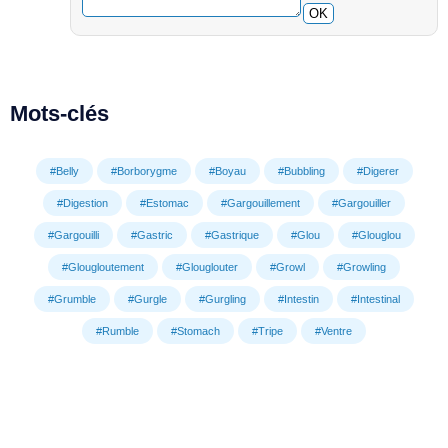
OK
Mots-clés
#Belly
#Borborygme
#Boyau
#Bubbling
#Digerer
#Digestion
#Estomac
#Gargouillement
#Gargouiller
#Gargouilli
#Gastric
#Gastrique
#Glou
#Glouglou
#Glougloutement
#Glouglouter
#Growl
#Growling
#Grumble
#Gurgle
#Gurgling
#Intestin
#Intestinal
#Rumble
#Stomach
#Tripe
#Ventre