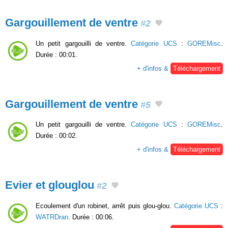
Gargouillement de ventre
#2
Un petit gargouilli de ventre.
Catégorie UCS
:
GOREMisc
.
Durée : 00:01.
+ d'infos &
Téléchargement
Gargouillement de ventre
#5
Un petit gargouilli de ventre.
Catégorie UCS
:
GOREMisc
.
Durée : 00:02.
+ d'infos &
Téléchargement
Evier et glouglou
#2
Ecoulement d'un robinet, arrêt puis glou-glou.
Catégorie UCS
:
WATRDran
. Durée : 00:06.