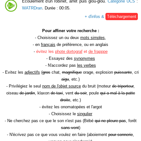
Ecoulement d'un robinet, arrêt puis glou-glou.
Catégorie UCS
:
WATRDran
. Durée : 00:05.
+ d'infos &
Téléchargement
Pour affiner votre recherche :
- Choisissez un ou deux
mots simples
,
- en
français
de préférence, ou en anglais
-
évitez les
phote dortograf
et
de frapppe
- Essayez des
synonymes
- N'accordez pas
les verbes
- Evitez les
adjectifs
(
gros
chat,
magnifique
orage, explosion
puissante
, cri
aigu
, etc.)
- Privilégiez le seul
nom de l'objet source
du bruit (moteur
de triporteur
,
oiseau
de jardin
, klaxon
de taxi
, vent
du soir
, poule
qui a mal à la patte
droite
, etc.)
- évitez les onomatopées et l'argot
- Choisissez le
singulier
- Ne cherchez pas ce que le son n'est pas (Bébé
qui ne pleure pas
, forêt
sans vent
)
- N'écrivez pas ce que vous voulez en faire (aboiement
pour sonnerie
,