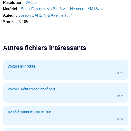
Résolution
:
24 bits
Matériel
:
SoundDevices MixPre-3
+
Neumann KM184
Auteur
:
Joseph SARDIN & Axeline T.
Son n°
: 3 105
Autres fichiers intéressants
Voiture sur route
01:11
Voiture, démarrage et départ
00:24
Accélération Aston Martin
00:07