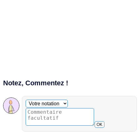
Notez, Commentez !
Commentaire facultatif
Votre notation
OK