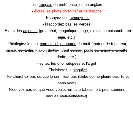
- en
français
de préférence, ou en anglais
-
évitez les
phote dortograf
et
de frapppe
- Essayez des
synonymes
- N'accordez pas
les verbes
- Evitez les
adjectifs
(
gros
chat,
magnifique
orage, explosion
puissante
, cri
aigu
, etc.)
- Privilégiez le seul
nom de l'objet source
du bruit (moteur
de triporteur
,
oiseau
de jardin
, klaxon
de taxi
, vent
du soir
, poule
qui a mal à la patte
droite
, etc.)
- évitez les onomatopées et l'argot
- Choisissez le
singulier
- Ne cherchez pas ce que le son n'est pas (Bébé
qui ne pleure pas
, forêt
sans vent
)
- N'écrivez pas ce que vous voulez en faire (aboiement
pour sonnerie
,
vagues
pour s'endormir
)