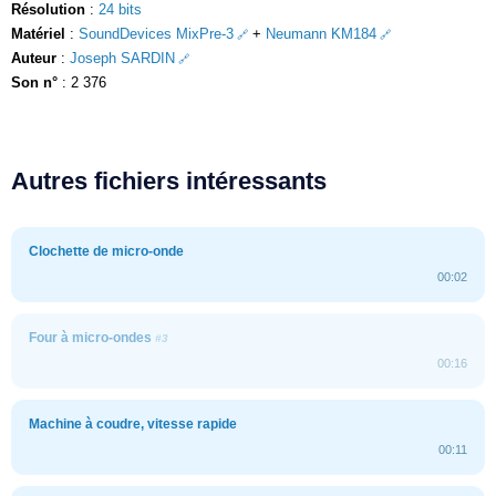
Résolution
:
24 bits
Matériel
:
SoundDevices MixPre-3
+
Neumann KM184
Auteur
:
Joseph SARDIN
Son n°
: 2 376
Autres fichiers intéressants
Clochette de micro-onde
00:02
Four à micro-ondes
#3
00:16
Machine à coudre, vitesse rapide
00:11