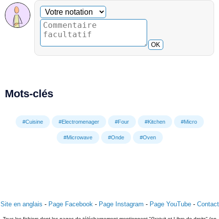
Commentaire facultatif
Votre notation
OK
Mots-clés
#Cuisine
#Electromenager
#Four
#Kitchen
#Micro
#Microwave
#Onde
#Oven
Site en anglais
-
Page Facebook
-
Page Instagram
-
Page YouTube
-
Contact
Tous les fichiers dont les pages de téléchargement mentionnent "Gratuit et Libre de droits" (en