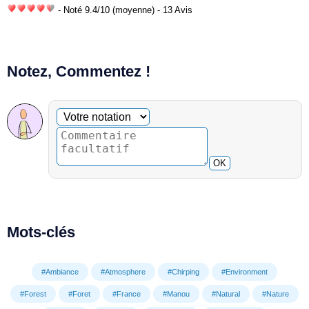
- Noté
9.4
/
10
(moyenne) - 13 Avis
Notez, Commentez !
Commentaire facultatif
Votre notation
OK
Mots-clés
#Ambiance
#Atmosphere
#Chirping
#Environment
#Forest
#Foret
#France
#Manou
#Natural
#Nature