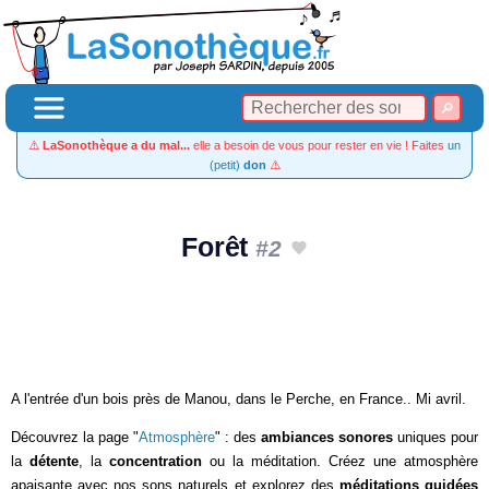
⚠️
LaSonothèque a du mal...
elle a besoin de vous pour rester en vie ! Faites
un
(petit)
don
⚠️
Forêt
#2
A l'entrée d'un bois près de Manou, dans le Perche, en France.. Mi avril.
Découvrez la page "
Atmosphère
" : des
ambiances sonores
uniques pour
la
détente
, la
concentration
ou la méditation. Créez une atmosphère
apaisante avec nos sons naturels et explorez des
méditations guidées