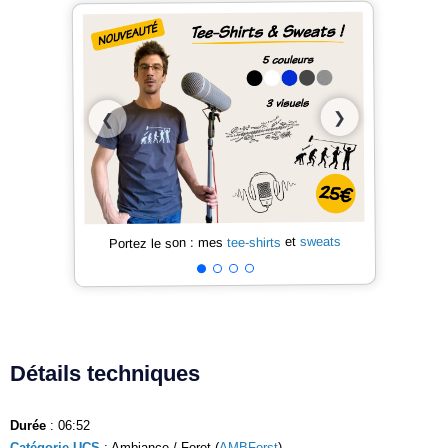
❯
❮
sweats
et
tee-shirts
Portez le son : mes
Détails techniques
Durée
: 06:52
Catégorie UCS
: Ambiance / Foret (
AMBForst
)