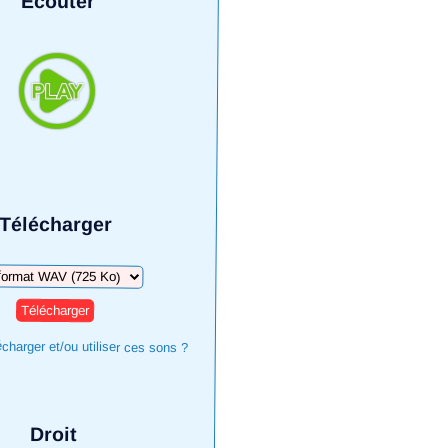
Écouter
Télécharger
harger
harger et/ou utiliser ces sons ?
Droit