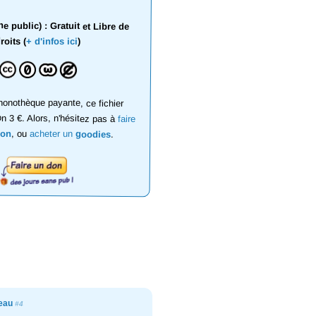
 public) : Gratuit et Libre de
roits (
+ d'infos ici
)
onothèque payante, ce fichier
on 3 €. Alors, n'hésitez pas à
faire
don
, ou
acheter un
goodies
.
seau
#4