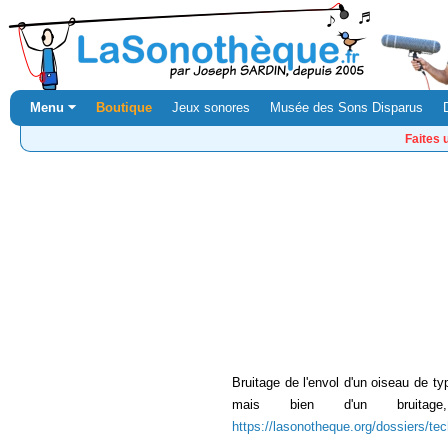
Menu ⏷
Boutique
Jeux sonores
Musée des Sons Disparus
Faites 
Bruitage de l'envol d'un oiseau de typ
mais bien d'un bruit
https://lasonotheque.org/dossiers/te