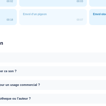
00:02
00:03
Envol d'un pigeon
Envol oi
00:18
00:07
on
uer ce son ?
e pour un usage commercial ?
otheque ou l'auteur ?