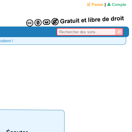
🛒 Panier
|
👤 Compte
outiens !