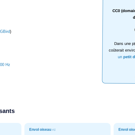
CC0 (domaine
d
GBird
)
Dans une ph
coûterait envir
un
petit 
000 Hz
ssants
Envol oiseau
Envol oi
#1