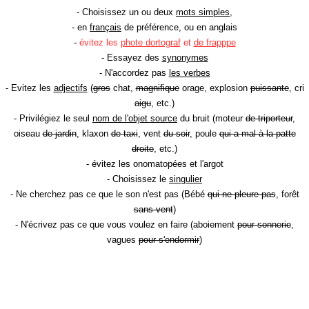
- Choisissez un ou deux
mots simples
,
- en
français
de préférence, ou en anglais
-
évitez les
phote dortograf
et
de frapppe
- Essayez des
synonymes
- N'accordez pas
les verbes
- Evitez les
adjectifs
(
gros
chat,
magnifique
orage, explosion
puissante
, cri
aigu
, etc.)
- Privilégiez le seul
nom de l'objet source
du bruit (moteur
de triporteur
,
oiseau
de jardin
, klaxon
de taxi
, vent
du soir
, poule
qui a mal à la patte
droite
, etc.)
- évitez les onomatopées et l'argot
- Choisissez le
singulier
- Ne cherchez pas ce que le son n'est pas (Bébé
qui ne pleure pas
, forêt
sans vent
)
- N'écrivez pas ce que vous voulez en faire (aboiement
pour sonnerie
,
vagues
pour s'endormir
)