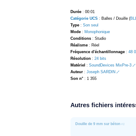
Durée
: 00:01
Catégorie UCS
: Balles / Douille (
BL
Type
:
Son seul
Mode
:
Monophonique
Conditions
: Studio
Réalisme
: Réel
Fréquence d'échantillonnage
:
48 
Résolution
:
24 bits
Matériel
:
SoundDevices MixPre-3
Auteur
:
Joseph SARDIN
Son n°
: 1 355
Autres fichiers intére
Douille de 9 mm sur béton
#1