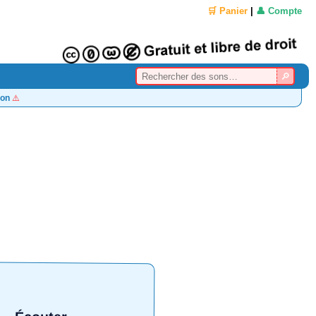
🛒 Panier
|
👤 Compte
on
⚠️