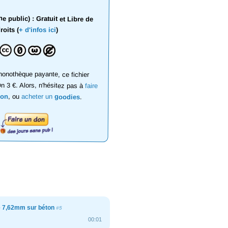
 public) : Gratuit et Libre de
roits (
+ d'infos ici
)
onothèque payante, ce fichier
on 3 €. Alors, n'hésitez pas à
faire
don
, ou
acheter un
goodies
.
de 7,62mm sur béton
#5
00:01