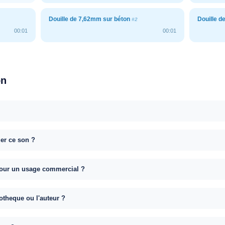
Douille de 7,62mm sur béton
Douille d
#2
00:01
00:01
on
uer ce son ?
e pour un usage commercial ?
otheque ou l'auteur ?