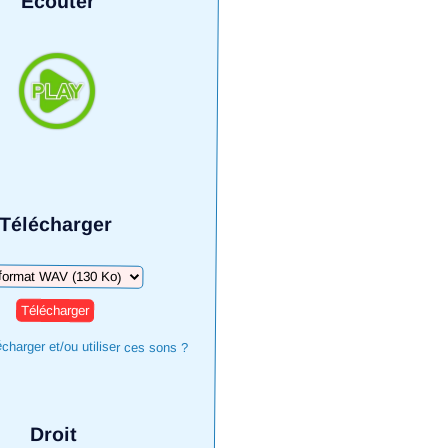
Écouter
Télécharger
harger
harger et/ou utiliser ces sons ?
Droit