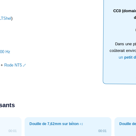
CC0 (domaine
d
LTShel
)
Dans une ph
coûterait envir
000 Hz
un
petit 
+
Rode NT5
ssants
Douille de 7,62mm sur béton
Douille 
#1
00:01
00:01