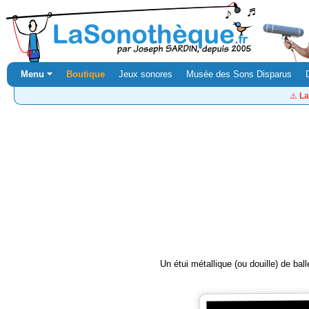
Menu ⏷
Boutique
Jeux sonores
Musée des Sons Disparus
⚠️
La
Un étui métallique (ou douille) de ba