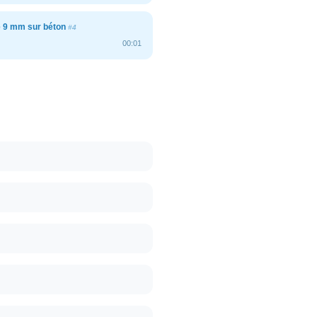
e 9 mm sur béton
#4
00:01