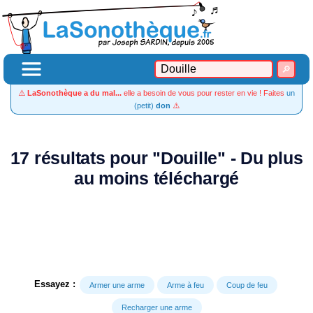
⚠️
LaSonothèque a du mal...
elle a besoin de vous pour rester en vie ! Faites
un
(petit)
don
⚠️
17 résultats pour "Douille" - Du plus
au moins téléchargé
Essayez :
Armer une arme
Arme à feu
Coup de feu
Recharger une arme