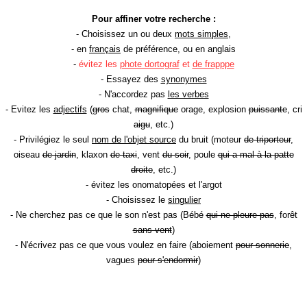
Pour affiner votre recherche :
- Choisissez un ou deux
mots simples
,
- en
français
de préférence, ou en anglais
-
évitez les
phote dortograf
et
de frapppe
- Essayez des
synonymes
- N'accordez pas
les verbes
- Evitez les
adjectifs
(
gros
chat,
magnifique
orage, explosion
puissante
, cri
aigu
, etc.)
- Privilégiez le seul
nom de l'objet source
du bruit (moteur
de triporteur
,
oiseau
de jardin
, klaxon
de taxi
, vent
du soir
, poule
qui a mal à la patte
droite
, etc.)
- évitez les onomatopées et l'argot
- Choisissez le
singulier
- Ne cherchez pas ce que le son n'est pas (Bébé
qui ne pleure pas
, forêt
sans vent
)
- N'écrivez pas ce que vous voulez en faire (aboiement
pour sonnerie
,
vagues
pour s'endormir
)