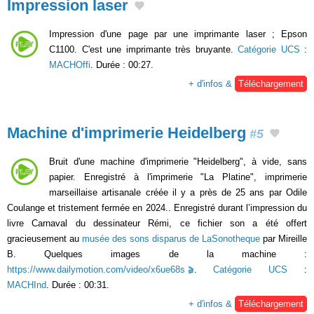
Impression laser
Impression d'une page par une imprimante laser ; Epson
C1100. C'est une imprimante très bruyante.
Catégorie UCS
:
MACHOffi
. Durée : 00:27.
+ d'infos &
Téléchargement
Machine d'imprimerie Heidelberg
#5
Bruit d'une machine d'imprimerie "Heidelberg", à vide, sans
papier. Enregistré à l'imprimerie "La Platine", imprimerie
marseillaise artisanale créée il y a près de 25 ans par Odile
Coulange et tristement fermée en 2024.. Enregistré durant l’impression du
livre Carnaval du dessinateur Rémi, ce fichier son a été offert
gracieusement au
musée des sons disparus de LaSonotheque
par Mireille
B. Quelques images de la machine :
https://www.dailymotion.com/video/x6ue68s
.
Catégorie UCS
:
MACHInd
. Durée : 00:31.
+ d'infos &
Téléchargement