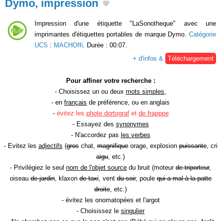
Dymo, impression
Impression d'une étiquette "LaSonotheque" avec une
imprimantes d'étiquettes portables de marque Dymo.
Catégorie
UCS
:
MACHOffi
. Durée : 00:07.
+ d'infos &
Téléchargement
Pour affiner votre recherche :
- Choisissez un ou deux
mots simples
,
- en
français
de préférence, ou en anglais
-
évitez les
phote dortograf
et
de frapppe
- Essayez des
synonymes
- N'accordez pas
les verbes
- Evitez les
adjectifs
(
gros
chat,
magnifique
orage, explosion
puissante
, cri
aigu
, etc.)
- Privilégiez le seul
nom de l'objet source
du bruit (moteur
de triporteur
,
oiseau
de jardin
, klaxon
de taxi
, vent
du soir
, poule
qui a mal à la patte
droite
, etc.)
- évitez les onomatopées et l'argot
- Choisissez le
singulier