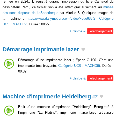
fermée en 2024.. Enregistré durant l’impression du livre Carnaval du
dessinateur Rémi, ce fichier son a été offert gracieusement au
musée
des sons disparus de LaSonotheque
par Mireille B. Quelques images de
la machine :
https://www.dailymotion.com/video/x6ue68s
.
Catégorie
UCS
:
MACHInd
. Durée : 00:27.
+ d'infos &
Téléchargement
Démarrage imprimante lazer
Démarrage d'une imprimante lazer ; Epson C1100. C'est une
imprimante très bruyante.
Catégorie UCS
:
MACHOffi
. Durée :
00:32.
+ d'infos &
Téléchargement
Machine d'imprimerie Heidelberg
#7
Bruit d'une machine d'imprimerie "Heidelberg". Enregistré à
l'imprimerie "La Platine", imprimerie marseillaise artisanale