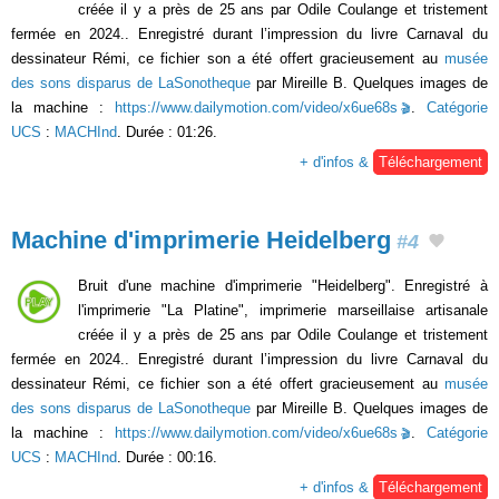
créée il y a près de 25 ans par Odile Coulange et tristement
fermée en 2024.. Enregistré durant l’impression du livre Carnaval du
dessinateur Rémi, ce fichier son a été offert gracieusement au
musée
des sons disparus de LaSonotheque
par Mireille B. Quelques images de
la machine :
https://www.dailymotion.com/video/x6ue68s
.
Catégorie
UCS
:
MACHInd
. Durée : 01:26.
+ d'infos &
Téléchargement
Machine d'imprimerie Heidelberg
#4
Bruit d'une machine d'imprimerie "Heidelberg". Enregistré à
l'imprimerie "La Platine", imprimerie marseillaise artisanale
créée il y a près de 25 ans par Odile Coulange et tristement
fermée en 2024.. Enregistré durant l’impression du livre Carnaval du
dessinateur Rémi, ce fichier son a été offert gracieusement au
musée
des sons disparus de LaSonotheque
par Mireille B. Quelques images de
la machine :
https://www.dailymotion.com/video/x6ue68s
.
Catégorie
UCS
:
MACHInd
. Durée : 00:16.
+ d'infos &
Téléchargement