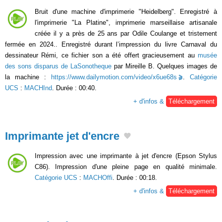
Bruit d'une machine d'imprimerie "Heidelberg". Enregistré à
l'imprimerie "La Platine", imprimerie marseillaise artisanale
créée il y a près de 25 ans par Odile Coulange et tristement
fermée en 2024.. Enregistré durant l’impression du livre Carnaval du
dessinateur Rémi, ce fichier son a été offert gracieusement au
musée
des sons disparus de LaSonotheque
par Mireille B. Quelques images de
la machine :
https://www.dailymotion.com/video/x6ue68s
.
Catégorie
UCS
:
MACHInd
. Durée : 00:40.
+ d'infos &
Téléchargement
Imprimante jet d'encre
Impression avec une imprimante à jet d'encre (Epson Stylus
C86). Impression d'une pleine page en qualité minimale.
Catégorie UCS
:
MACHOffi
. Durée : 00:18.
+ d'infos &
Téléchargement