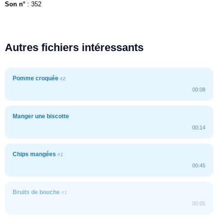
Son n°
: 352
Autres fichiers intéressants
Pomme croquée
#2
00:08
Manger une biscotte
00:14
Chips mangées
#1
00:45
Bruits de bouche
#1
00:05