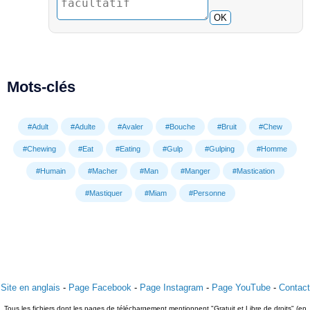
OK
Mots-clés
#Adult
#Adulte
#Avaler
#Bouche
#Bruit
#Chew
#Chewing
#Eat
#Eating
#Gulp
#Gulping
#Homme
#Humain
#Macher
#Man
#Manger
#Mastication
#Mastiquer
#Miam
#Personne
Site en anglais
-
Page Facebook
-
Page Instagram
-
Page YouTube
-
Contact
Tous les fichiers dont les pages de téléchargement mentionnent "Gratuit et Libre de droits" (en