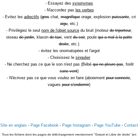
- Essayez des
synonymes
- N'accordez pas
les verbes
- Evitez les
adjectifs
(
gros
chat,
magnifique
orage, explosion
puissante
, cri
aigu
, etc.)
- Privilégiez le seul
nom de l'objet source
du bruit (moteur
de triporteur
,
oiseau
de jardin
, klaxon
de taxi
, vent
du soir
, poule
qui a mal à la patte
droite
, etc.)
- évitez les onomatopées et l'argot
- Choisissez le
singulier
- Ne cherchez pas ce que le son n'est pas (Bébé
qui ne pleure pas
, forêt
sans vent
)
- N'écrivez pas ce que vous voulez en faire (aboiement
pour sonnerie
,
vagues
pour s'endormir
)
Site en anglais
-
Page Facebook
-
Page Instagram
-
Page YouTube
-
Contact
Tous les fichiers dont les pages de téléchargement mentionnent "Gratuit et Libre de droits" (en