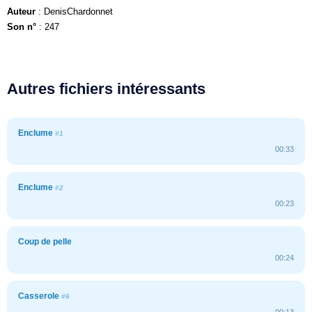
Auteur
: DenisChardonnet
Son n°
: 247
Autres fichiers intéressants
Enclume
#1
00:33
Enclume
#2
00:23
Coup de pelle
00:24
Casserole
#6
00:13