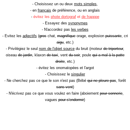
- Choisissez un ou deux
mots simples
,
- en
français
de préférence, ou en anglais
-
évitez les
phote dortograf
et
de frapppe
- Essayez des
synonymes
- N'accordez pas
les verbes
- Evitez les
adjectifs
(
gros
chat,
magnifique
orage, explosion
puissante
, cri
aigu
, etc.)
- Privilégiez le seul
nom de l'objet source
du bruit (moteur
de triporteur
,
oiseau
de jardin
, klaxon
de taxi
, vent
du soir
, poule
qui a mal à la patte
droite
, etc.)
- évitez les onomatopées et l'argot
- Choisissez le
singulier
- Ne cherchez pas ce que le son n'est pas (Bébé
qui ne pleure pas
, forêt
sans vent
)
- N'écrivez pas ce que vous voulez en faire (aboiement
pour sonnerie
,
vagues
pour s'endormir
)