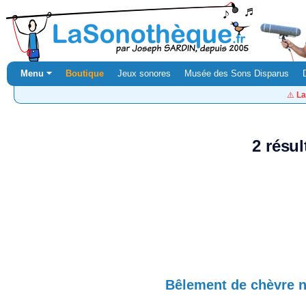
Menu ⏷
Boutique
Jeux sonores
Musée des Sons Disparus
⚠️
La
2 résul
Bêlement de chèvre n