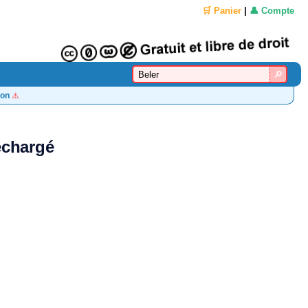
🛒 Panier
|
👤 Compte
on
⚠️
léchargé