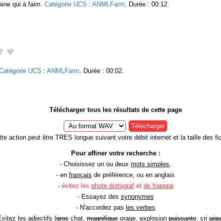
ine qui à faim.
Catégorie UCS
:
ANMLFarm
. Durée : 00:12.
2
Catégorie UCS
:
ANMLFarm
. Durée : 00:02.
Télécharger tous les résultats de cette page
Télécharger
te action peut être TRES longue suivant votre débit internet et la taille des fic
Pour affiner votre recherche :
- Choisissez un ou deux
mots simples
,
- en
français
de préférence, ou en anglais
-
évitez les
phote dortograf
et
de frapppe
- Essayez des
synonymes
- N'accordez pas
les verbes
Evitez les
adjectifs
(
gros
chat,
magnifique
orage, explosion
puissante
, cri
aigu