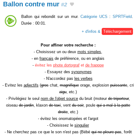
Ballon contre mur
#2
Ballon qui rebondit sur un mur.
Catégorie UCS
:
SPRTField
.
Durée : 00:01.
+ d'infos &
Téléchargement
Pour affiner votre recherche :
- Choisissez un ou deux
mots simples
,
- en
français
de préférence, ou en anglais
-
évitez les
phote dortograf
et
de frapppe
- Essayez des
synonymes
- N'accordez pas
les verbes
- Evitez les
adjectifs
(
gros
chat,
magnifique
orage, explosion
puissante
, cri
aigu
, etc.)
- Privilégiez le seul
nom de l'objet source
du bruit (moteur
de triporteur
,
oiseau
de jardin
, klaxon
de taxi
, vent
du soir
, poule
qui a mal à la patte
droite
, etc.)
- évitez les onomatopées et l'argot
- Choisissez le
singulier
- Ne cherchez pas ce que le son n'est pas (Bébé
qui ne pleure pas
, forêt