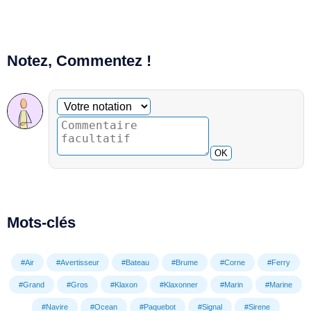
Notez, Commentez !
Commentaire facultatif
Votre notation
OK
Mots-clés
#Air
#Avertisseur
#Bateau
#Brume
#Corne
#Ferry
#Grand
#Gros
#Klaxon
#Klaxonner
#Marin
#Marine
#Navire
#Ocean
#Paquebot
#Signal
#Sirene