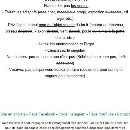
- N'accordez pas
les verbes
- Evitez les
adjectifs
(
gros
chat,
magnifique
orage, explosion
puissante
, cri
aigu
, etc.)
- Privilégiez le seul
nom de l'objet source
du bruit (moteur
de triporteur
,
oiseau
de jardin
, klaxon
de taxi
, vent
du soir
, poule
qui a mal à la patte
droite
, etc.)
- évitez les onomatopées et l'argot
- Choisissez le
singulier
- Ne cherchez pas ce que le son n'est pas (Bébé
qui ne pleure pas
, forêt
sans vent
)
- N'écrivez pas ce que vous voulez en faire (aboiement
pour sonnerie
,
vagues
pour s'endormir
)
Site en anglais
-
Page Facebook
-
Page Instagram
-
Page YouTube
-
Contact
Tous les fichiers dont les pages de téléchargement mentionnent "Gratuit et Libre de droits" (en
haut de page ou dans le cadre de téléchargement) sont mis à disposition gratuitement et