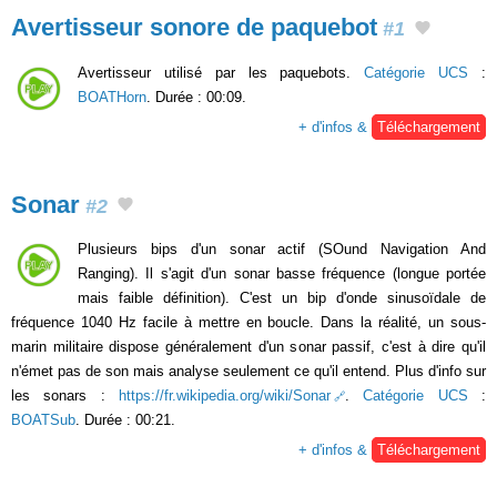
Avertisseur sonore de paquebot
#1
Avertisseur utilisé par les paquebots.
Catégorie UCS
:
BOATHorn
. Durée : 00:09.
+ d'infos &
Téléchargement
Sonar
#2
Plusieurs bips d'un sonar actif (SOund Navigation And
Ranging). Il s'agit d'un sonar basse fréquence (longue portée
mais faible définition). C'est un bip d'onde sinusoïdale de
fréquence 1040 Hz facile à mettre en boucle. Dans la réalité, un sous-
marin militaire dispose généralement d'un sonar passif, c'est à dire qu'il
n'émet pas de son mais analyse seulement ce qu'il entend. Plus d'info sur
les sonars :
https://fr.wikipedia.org/wiki/Sonar
.
Catégorie UCS
:
BOATSub
. Durée : 00:21.
+ d'infos &
Téléchargement