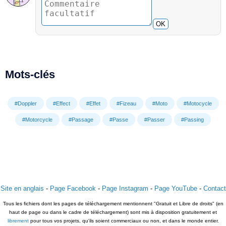
OK
Mots-clés
#Doppler
#Effect
#Effet
#Fizeau
#Moto
#Motocycle
#Motorcycle
#Passage
#Passe
#Passer
#Passing
Site en anglais
-
Page Facebook
-
Page Instagram
-
Page YouTube
-
Contact
Tous les fichiers dont les pages de téléchargement mentionnent "Gratuit et Libre de droits" (en
haut de page ou dans le cadre de téléchargement) sont mis à disposition gratuitement et
librement
pour tous vos projets, qu'ils soient commerciaux ou non, et dans le monde entier.