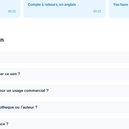
Compte à rebours, en anglais
You have
00:02
00:21
on
uer ce son ?
e pour un usage commercial ?
otheque ou l'auteur ?
nce ?