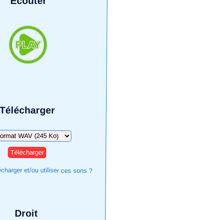
Écouter
Télécharger
harger
harger et/ou utiliser ces sons ?
Droit