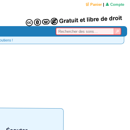
🛒 Panier
|
👤 Compte
outiens !