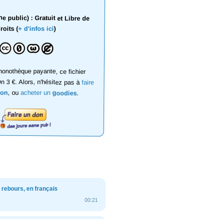
 public) : Gratuit et Libre de
roits (
+ d'infos ici
)
onothèque payante, ce fichier
on 3 €. Alors, n'hésitez pas à
faire
don
, ou
acheter un
goodies
.
rebours, en français
00:21