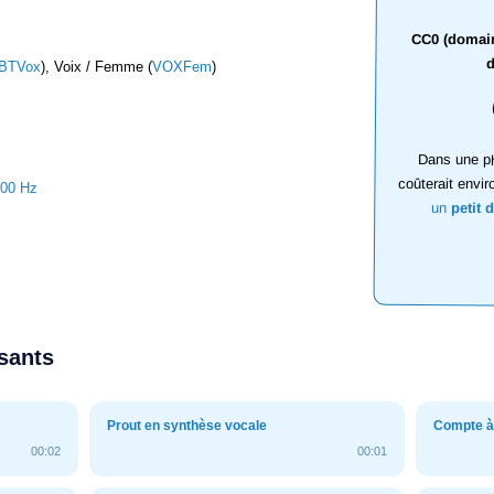
CC0 (domaine
d
BTVox
), Voix / Femme (
VOXFem
)
Dans une ph
coûterait envir
000 Hz
un
petit 
ssants
Prout en synthèse vocale
Compte à 
00:02
00:01