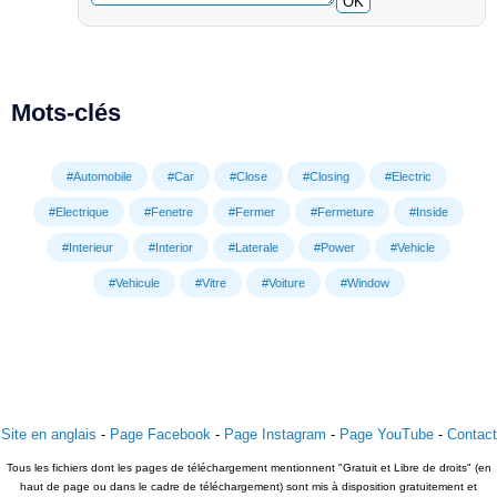
OK
Mots-clés
#Automobile
#Car
#Close
#Closing
#Electric
#Electrique
#Fenetre
#Fermer
#Fermeture
#Inside
#Interieur
#Interior
#Laterale
#Power
#Vehicle
#Vehicule
#Vitre
#Voiture
#Window
Site en anglais
-
Page Facebook
-
Page Instagram
-
Page YouTube
-
Contact
Tous les fichiers dont les pages de téléchargement mentionnent "Gratuit et Libre de droits" (en
haut de page ou dans le cadre de téléchargement) sont mis à disposition gratuitement et