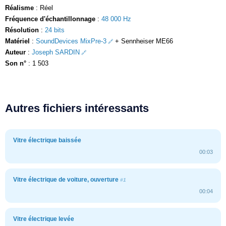
Réalisme
: Réel
Fréquence d'échantillonnage
:
48 000 Hz
Résolution
:
24 bits
Matériel
:
SoundDevices MixPre-3
+ Sennheiser ME66
Auteur
:
Joseph SARDIN
Son n°
: 1 503
Autres fichiers intéressants
Vitre électrique baissée
00:03
Vitre électrique de voiture, ouverture
#1
00:04
Vitre électrique levée