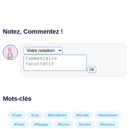
Notez, Commentez !
Commentaire facultatif
Votre notation
OK
Mots-clés
#Coller
#Cup
#Decollement
#Decoller
#Detachment
#Plastic
#Plastique
#Sucker
#Suction
#Ventouse