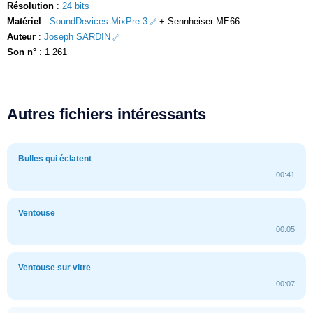
Résolution
:
24 bits
Matériel
:
SoundDevices MixPre-3
+ Sennheiser ME66
Auteur
:
Joseph SARDIN
Son n°
: 1 261
Autres fichiers intéressants
Bulles qui éclatent
00:41
Ventouse
00:05
Ventouse sur vitre
00:07