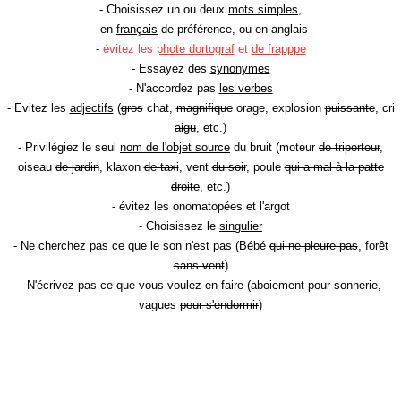
- Choisissez un ou deux
mots simples
,
- en
français
de préférence, ou en anglais
-
évitez les
phote dortograf
et
de frapppe
- Essayez des
synonymes
- N'accordez pas
les verbes
- Evitez les
adjectifs
(
gros
chat,
magnifique
orage, explosion
puissante
, cri
aigu
, etc.)
- Privilégiez le seul
nom de l'objet source
du bruit (moteur
de triporteur
,
oiseau
de jardin
, klaxon
de taxi
, vent
du soir
, poule
qui a mal à la patte
droite
, etc.)
- évitez les onomatopées et l'argot
- Choisissez le
singulier
- Ne cherchez pas ce que le son n'est pas (Bébé
qui ne pleure pas
, forêt
sans vent
)
- N'écrivez pas ce que vous voulez en faire (aboiement
pour sonnerie
,
vagues
pour s'endormir
)