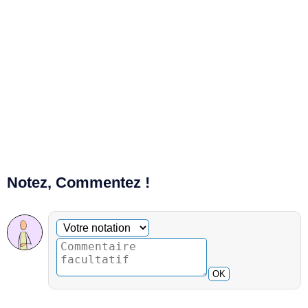
Notez, Commentez !
Commentaire facultatif
Votre notation
OK