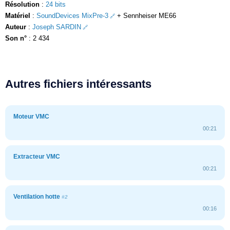
Résolution
:
24 bits
Matériel
:
SoundDevices MixPre-3
+ Sennheiser ME66
Auteur
:
Joseph SARDIN
Son n°
: 2 434
Autres fichiers intéressants
Moteur VMC
00:21
Extracteur VMC
00:21
Ventilation hotte
#2
00:16