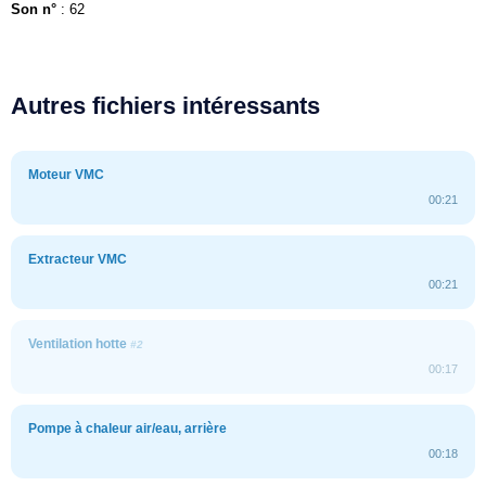
Son n°
: 62
Autres fichiers intéressants
Moteur VMC
00:21
Extracteur VMC
00:21
Ventilation hotte
#2
00:17
Pompe à chaleur air/eau, arrière
00:18