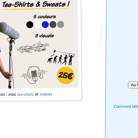
Téléc
sweats
et
tee-shirts
 son : mes
Comment téléc