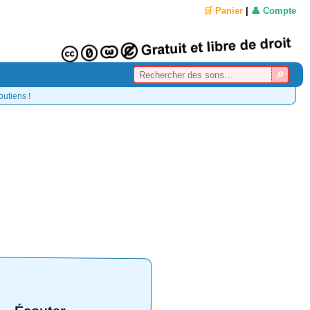
🛒 Panier
|
👤 Compte
outiens !