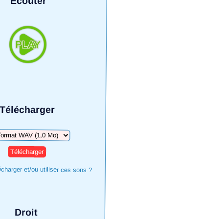
Écouter
Télécharger
harger
harger et/ou utiliser ces sons ?
Droit