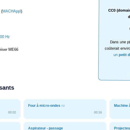
CC0 (domaine
 (
MACHAppl
)
d
000 Hz
Dans une ph
coûterait envir
iser ME66
un
petit 
ssants
Four à micro-ondes
Machine à
#3
00:02
00:16
Aspirateur - passage
Projecteu