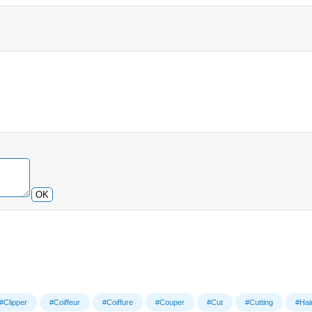
OK
#Clipper
#Coiffeur
#Coiffure
#Couper
#Cut
#Cutting
#Hai