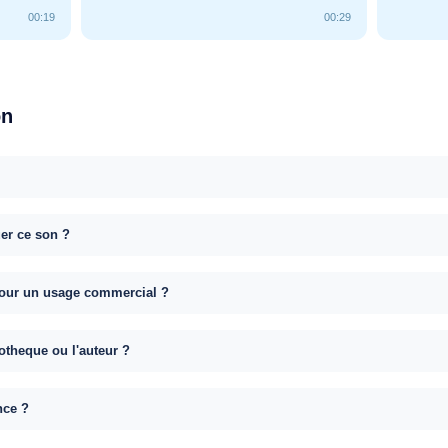
00:19
00:29
on
uer ce son ?
e pour un usage commercial ?
otheque ou l'auteur ?
nce ?