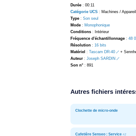
Durée
: 00:11
Catégorie UCS
: Machines / Appareil
Type
:
Son seul
Mode
:
Monophonique
Conditions
: Intérieur
Fréquence d'échantillonnage
:
48 
Résolution
:
16 bits
Matériel
:
Tascam DR-40
+ Sennhe
Auteur
:
Joseph SARDIN
Son n°
: 891
Autres fichiers intére
Clochette de micro-onde
Cafetière Senseo : Service
#2