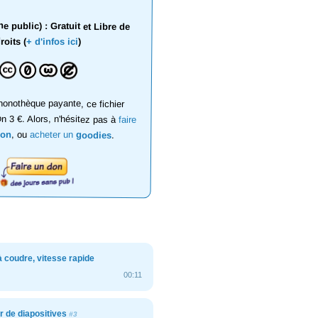
 public) : Gratuit et Libre de
roits (
+ d'infos ici
)
onothèque payante, ce fichier
on 3 €. Alors, n'hésitez pas à
faire
don
, ou
acheter un
goodies
.
 coudre, vitesse rapide
00:11
r de diapositives
#3