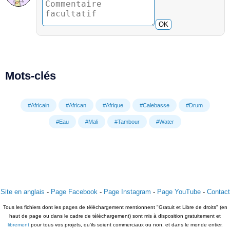
OK
Mots-clés
#Africain
#African
#Afrique
#Calebasse
#Drum
#Eau
#Mali
#Tambour
#Water
Site en anglais
-
Page Facebook
-
Page Instagram
-
Page YouTube
-
Contact
Tous les fichiers dont les pages de téléchargement mentionnent "Gratuit et Libre de droits" (en
haut de page ou dans le cadre de téléchargement) sont mis à disposition gratuitement et
librement
pour tous vos projets, qu'ils soient commerciaux ou non, et dans le monde entier.