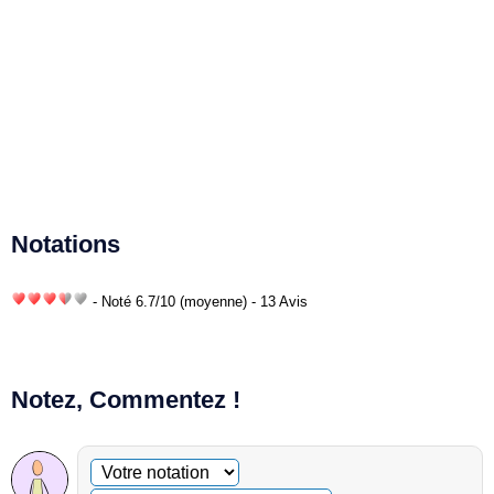
Notations
- Noté
6.7
/
10
(moyenne) - 13 Avis
Notez, Commentez !
Commentaire facultatif
Votre notation