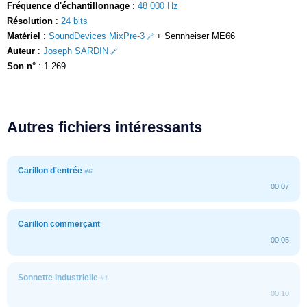
Fréquence d'échantillonnage
:
48 000 Hz
Résolution
:
24 bits
Matériel
:
SoundDevices MixPre-3
+ Sennheiser ME66
Auteur
:
Joseph SARDIN
Son n°
: 1 269
Autres fichiers intéressants
Carillon d'entrée
#6
00:07
Carillon commerçant
00:05
Sonnette industrielle
#1
00:10