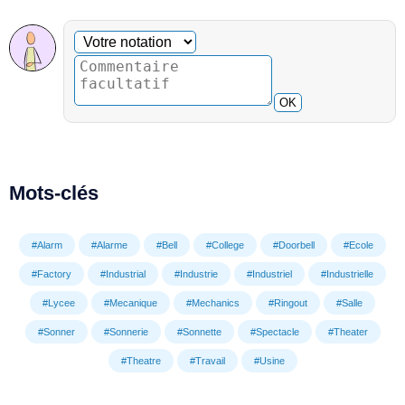
Commentaire facultatif
Votre notation
OK
Mots-clés
#Alarm
#Alarme
#Bell
#College
#Doorbell
#Ecole
#Factory
#Industrial
#Industrie
#Industriel
#Industrielle
#Lycee
#Mecanique
#Mechanics
#Ringout
#Salle
#Sonner
#Sonnerie
#Sonnette
#Spectacle
#Theater
#Theatre
#Travail
#Usine