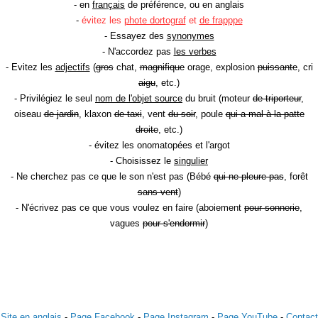
- en
français
de préférence, ou en anglais
-
évitez les
phote dortograf
et
de frapppe
- Essayez des
synonymes
- N'accordez pas
les verbes
- Evitez les
adjectifs
(
gros
chat,
magnifique
orage, explosion
puissante
, cri
aigu
, etc.)
- Privilégiez le seul
nom de l'objet source
du bruit (moteur
de triporteur
,
oiseau
de jardin
, klaxon
de taxi
, vent
du soir
, poule
qui a mal à la patte
droite
, etc.)
- évitez les onomatopées et l'argot
- Choisissez le
singulier
- Ne cherchez pas ce que le son n'est pas (Bébé
qui ne pleure pas
, forêt
sans vent
)
- N'écrivez pas ce que vous voulez en faire (aboiement
pour sonnerie
,
vagues
pour s'endormir
)
Site en anglais
-
Page Facebook
-
Page Instagram
-
Page YouTube
-
Contact