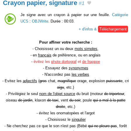
Crayon papier, signature
#1
Je signe avec un crayon à papier sur une feuille.
Catégorie
UCS
:
OBJWrite
. Durée : 00:03.
+ d'infos &
Téléchargement
Pour affiner votre recherche :
- Choisissez un ou deux
mots simples
,
- en
français
de préférence, ou en anglais
-
évitez les
phote dortograf
et
de frapppe
- Essayez des
synonymes
- N'accordez pas
les verbes
- Evitez les
adjectifs
(
gros
chat,
magnifique
orage, explosion
puissante
, cri
aigu
, etc.)
- Privilégiez le seul
nom de l'objet source
du bruit (moteur
de triporteur
,
oiseau
de jardin
, klaxon
de taxi
, vent
du soir
, poule
qui a mal à la patte
droite
, etc.)
- évitez les onomatopées et l'argot
- Choisissez le
singulier
- Ne cherchez pas ce que le son n'est pas (Bébé
qui ne pleure pas
, forêt