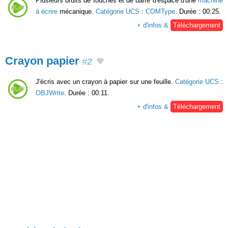
Plusieurs bruits de touches et de barre d'espace d'une
machine
à écrire
mécanique.
Catégorie UCS
:
COMType
. Durée : 00:25.
+ d'infos &
Téléchargement
Crayon papier
#2
J'écris avec un crayon à papier sur une feuille.
Catégorie UCS
:
OBJWrite
. Durée : 00:11.
+ d'infos &
Téléchargement