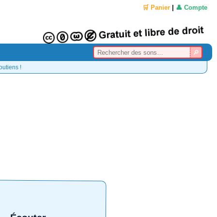
🛒 Panier
|
👤 Compte
outiens !