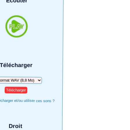
Écouter
Télécharger
harger
harger et/ou utiliser ces sons ?
Droit