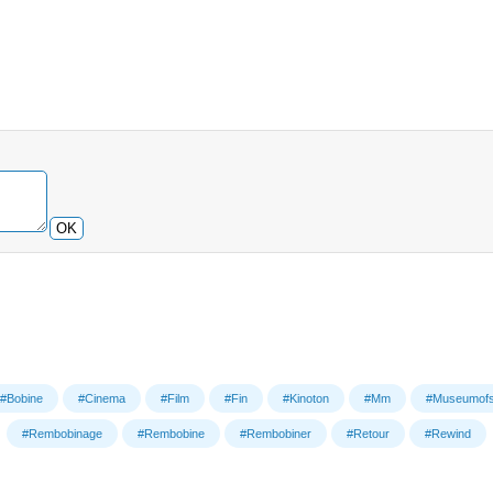
OK
#Bobine
#Cinema
#Film
#Fin
#Kinoton
#Mm
#Museumof
#Rembobinage
#Rembobine
#Rembobiner
#Retour
#Rewind