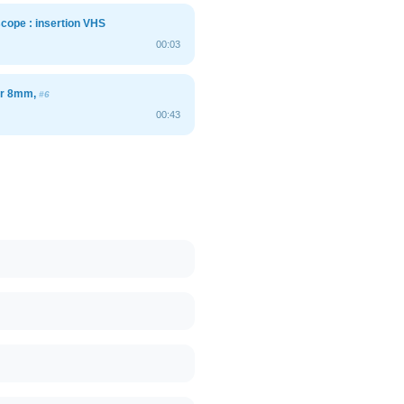
cope : insertion VHS
00:03
ur 8mm,
#6
00:43