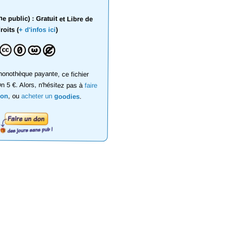
 public) : Gratuit et Libre de
roits (
+ d'infos ici
)
onothèque payante, ce fichier
on 5 €. Alors, n'hésitez pas à
faire
don
, ou
acheter un
goodies
.