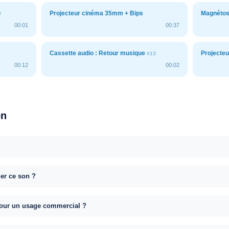
Projecteur cinéma 35mm + Bips
Magnétos
8
00:01
00:37
Cassette audio : Retour musique
Projecte
#13
00:12
00:02
on
uer ce son ?
e pour un usage commercial ?