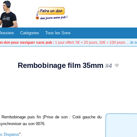
Dossiers
Catégories
Tous les Sons
un don pour naviguer sans pub :
1 jour offert, 5€ = 25 jours, 10€ = 100 jours…
Je s
Rembobinage film 35mm
#4
Rembobinage puis fin (Prise de son : Coté gauche du
 synchroniser au son 0076.
s Disparus
".