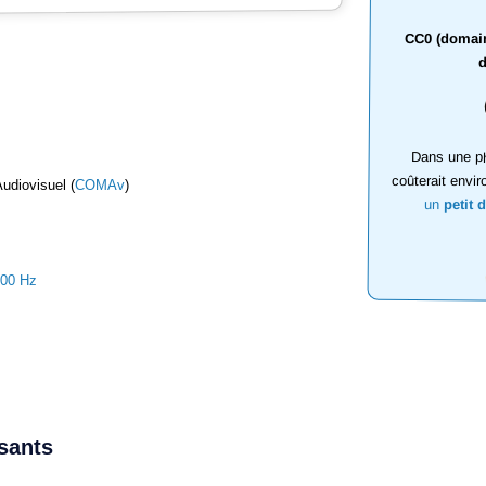
CC0 (domaine
d
Dans une ph
coûterait envir
udiovisuel (
COMAv
)
un
petit 
000 Hz
ssants