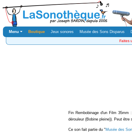
Menu ⏷
Boutique
Jeux sonores
Musée des Sons Disparus
Faites 
Fin Rembobinage d'un Film 35mm : 
dérouleur (Bobine pleine)). Peut être
Ce son fait partie du "
Musée des Son