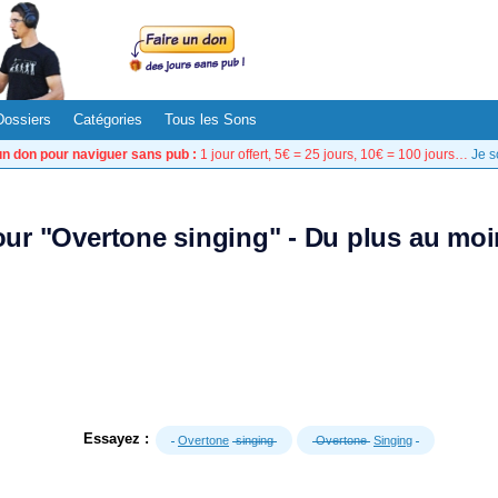
Dossiers
Catégories
Tous les Sons
un don pour naviguer sans pub :
1 jour offert, 5€ = 25 jours, 10€ = 100 jours…
Je s
pour "Overtone singing" - Du plus au moi
Essayez :
Overtone
singing
Overtone
Singing