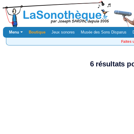
Menu ⏷
Boutique
Jeux sonores
Musée des Sons Disparus
Faites 
6 résultats 