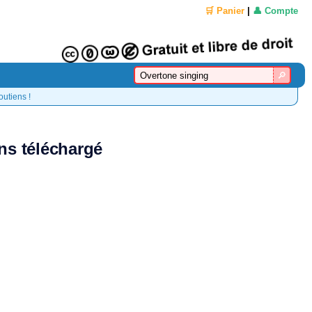
🛒 Panier
|
👤 Compte
outiens !
ns téléchargé