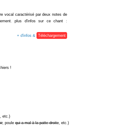
re vocal caractérisé par deux notes de
ement. plus d'infos sur ce chant :
+ d'infos &
Téléchargement
hiers !
, etc.)
ir
, poule
qui a mal à la patte droite
, etc.)