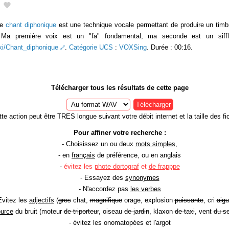
Le
chant diphonique
est une technique vocale permettant de produire un timb
s. Ma première voix est un "fa" fondamental, ma seconde est un siffl
wiki/Chant_diphonique
.
Catégorie UCS
:
VOXSing
. Durée : 00:16.
Télécharger tous les résultats de cette page
Télécharger
te action peut être TRES longue suivant votre débit internet et la taille des fic
Pour affiner votre recherche :
- Choisissez un ou deux
mots simples
,
- en
français
de préférence, ou en anglais
-
évitez les
phote dortograf
et
de frapppe
- Essayez des
synonymes
- N'accordez pas
les verbes
Evitez les
adjectifs
(
gros
chat,
magnifique
orage, explosion
puissante
, cri
aigu
ource
du bruit (moteur
de triporteur
, oiseau
de jardin
, klaxon
de taxi
, vent
du so
- évitez les onomatopées et l'argot