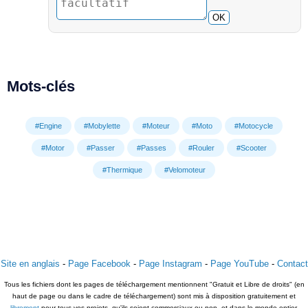
OK
Mots-clés
#Engine
#Mobylette
#Moteur
#Moto
#Motocycle
#Motor
#Passer
#Passes
#Rouler
#Scooter
#Thermique
#Velomoteur
Site en anglais
-
Page Facebook
-
Page Instagram
-
Page YouTube
-
Contact
Tous les fichiers dont les pages de téléchargement mentionnent "Gratuit et Libre de droits" (en
haut de page ou dans le cadre de téléchargement) sont mis à disposition gratuitement et
librement
pour tous vos projets, qu'ils soient commerciaux ou non, et dans le monde entier.