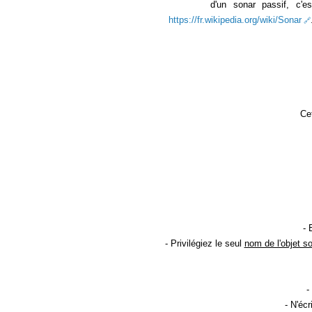
d'un sonar passif, c'e
https://fr.wikipedia.org/wiki/Sonar
Cet
- 
- Privilégiez le seul
nom de l'objet s
-
- N'éc