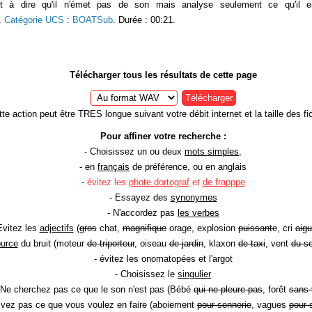
st à dire qu'il n'émet pas de son mais analyse seulement ce qu'il e
.
Catégorie UCS
:
BOATSub
. Durée : 00:21.
Télécharger tous les résultats de cette page
Télécharger
te action peut être TRES longue suivant votre débit internet et la taille des fic
Pour affiner votre recherche :
- Choisissez un ou deux
mots simples
,
- en
français
de préférence, ou en anglais
-
évitez les
phote dortograf
et
de frapppe
- Essayez des
synonymes
- N'accordez pas
les verbes
Evitez les
adjectifs
(
gros
chat,
magnifique
orage, explosion
puissante
, cri
aigu
ource
du bruit (moteur
de triporteur
, oiseau
de jardin
, klaxon
de taxi
, vent
du so
- évitez les onomatopées et l'argot
- Choisissez le
singulier
 Ne cherchez pas ce que le son n'est pas (Bébé
qui ne pleure pas
, forêt
sans 
rivez pas ce que vous voulez en faire (aboiement
pour sonnerie
, vagues
pour 