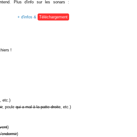
ntend. Plus d'info sur les sonars :
+ d'infos &
Téléchargement
hiers !
, etc.)
ir
, poule
qui a mal à la patte droite
, etc.)
vent
)
s'endormir
)