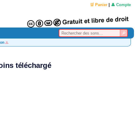
🛒 Panier
|
👤 Compte
on
⚠️
ins téléchargé