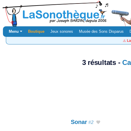
Menu ⏷
Boutique
Jeux sonores
Musée des Sons Disparus
⚠️
La
3 résultats -
Ca
Sonar
#2